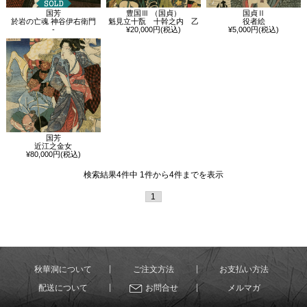
国芳
豊国Ⅲ （国貞）
国貞Ⅱ
於岩の亡魂 神谷伊右衛門
魁見立十翫 十幹之内 乙
役者絵
-
¥20,000円(税込)
¥5,000円(税込)
国芳
近江之金女
¥80,000円(税込)
検索結果4件中 1件から4件までを表示
1
秋華洞について
ご注文方法
お支払い方法
配送について
お問合せ
メルマガ