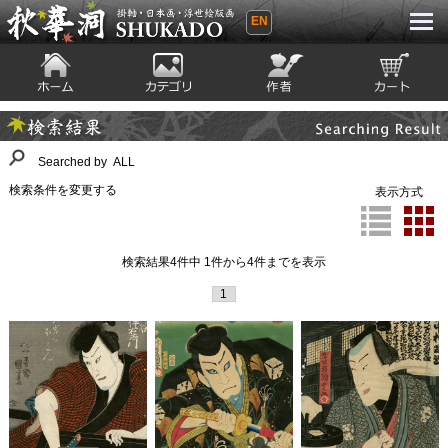
EN
秋華洞 SHUKADO 掛軸・日本画・浮世
絵版画
ホーム
カテゴリ
絵師
カート
Searching Result
検索結果
Searched by ALL
検索条件を変更する
表示方式
検索結果4件中 1件から4件までを表示
1