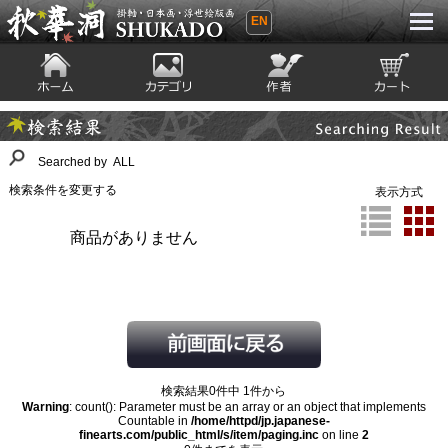
EN
秋華洞 SHUKADO 掛軸・日本画・浮世
絵版画
ホーム
カテゴリ
絵師
カート
Searching Result
検索結果
Searched by ALL
検索条件を変更する
表示方式
商品がありません
検索結果0件中 1件から
Warning
: count(): Parameter must be an array or an object that implements
Countable in
/home/httpd/jp.japanese-
finearts.com/public_html/s/item/paging.inc
on line
2