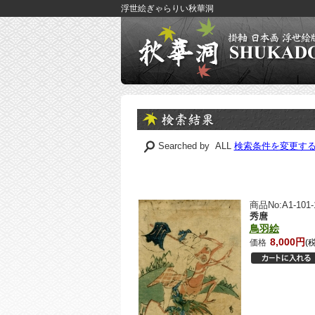
浮世絵ぎゃらりい秋華洞
Searched by ALL
検索条件を変更す
商品No:A1-101-1
秀麿
鳥羽絵
8,000円
価格
(