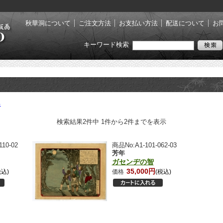
秋華洞について
ご注文方法
お支払い方法
配送について
お
キーワード検索
る
検索結果2件中 1件から2件までを表示
10-02
商品No:A1-101-062-03
芳年
ガセンヂの智
35,000円
税込)
価格
(税込)