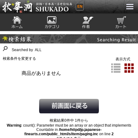
EN
秋華洞 SHUKADO 掛軸・日本画・浮世
絵版画
ホーム
カテゴリ
絵師
カート
Searching Result
検索結果
Searched by ALL
検索条件を変更する
表示方式
商品がありません
検索結果0件中 1件から
Warning
: count(): Parameter must be an array or an object that implements
Countable in
/home/httpd/jp.japanese-
finearts.com/public_html/s/item/paging.inc
on line
2