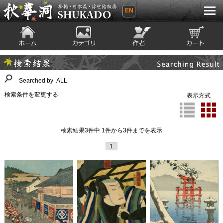
EN
秋華洞 SHUKADO 掛軸・日本画・浮世
絵版画
ホーム
カテゴリ
絵師
カート
Searching Result
検索結果
Searched by ALL
検索条件を変更する
表示方式
検索結果3件中 1件から3件までを表示
1