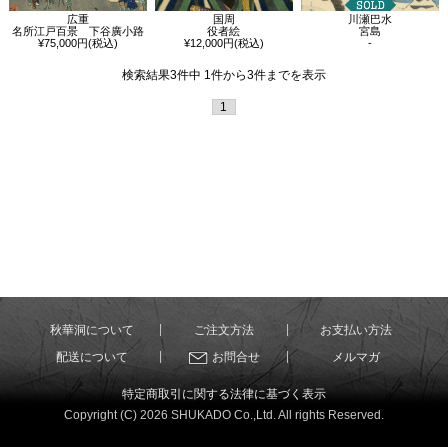
広重
国周
川瀬巴水
名所江戸百景 下谷廣小路
役者絵
宮島
¥75,000円(税込)
¥12,000円(税込)
-
検索結果3件中 1件から3件までを表示
1
秋華洞について
ご注文方法
お支払い方法
配送について
お問合せ
メルマガ
特定商取引に関する法律に基づく表示
Copyright (C) 2026 SHUKADO Co.,Ltd. All rights Reserved.