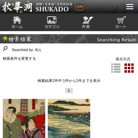
EN
秋華洞 SHUKADO 掛軸・日本画・浮世
絵版画
ホーム
カテゴリ
絵師
カート
Searching Result
検索結果
Searched by ALL
検索条件を変更する
表示方式
検索結果2件中 1件から2件までを表示
1