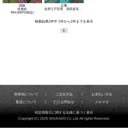
広重
国政
名所江戸百景 高田姿見のはし俤の橋砂利場
役者絵
-
¥50,000円(税込)
検索結果2件中 1件から2件までを表示
1
秋華洞について
ご注文方法
お支払い方法
配送について
お問合せ
メルマガ
特定商取引に関する法律に基づく表示
Copyright (C) 2026 SHUKADO Co.,Ltd. All rights Reserved.