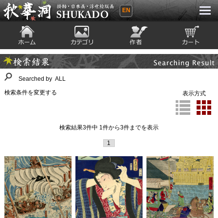
EN
秋華洞 SHUKADO 掛軸・日本画・浮世
絵版画
ホーム
カテゴリ
絵師
カート
Searching Result
検索結果
Searched by ALL
検索条件を変更する
表示方式
検索結果3件中 1件から3件までを表示
1