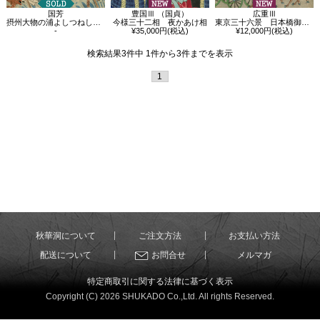
国芳
豊国Ⅲ （国貞）
広重Ⅲ
摂州大物の浦よしつねしうじう難風に出合いて平家のぼうれい御船を覆さんとする図
今様三十二相 夜かあけ相
東京三十六景 日本橋御高礼
-
¥35,000円(税込)
¥12,000円(税込)
検索結果3件中 1件から3件までを表示
1
秋華洞について
ご注文方法
お支払い方法
配送について
お問合せ
メルマガ
特定商取引に関する法律に基づく表示
Copyright (C) 2026 SHUKADO Co.,Ltd. All rights Reserved.