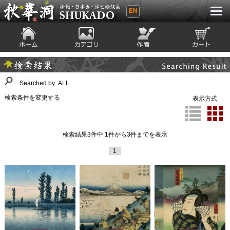
EN
秋華洞 SHUKADO 掛軸・日本画・浮世
絵版画
ホーム
カテゴリ
絵師
カート
Searching Result
検索結果
Searched by ALL
検索条件を変更する
表示方式
検索結果3件中 1件から3件までを表示
1