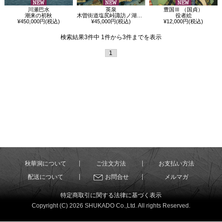
川瀬巴水
英泉
豊国Ⅲ （国貞）
潮来の初秋
木曽街道塩尻峠諏訪ノ湖水眺望
役者絵
¥450,000円(税込)
¥45,000円(税込)
¥12,000円(税込)
検索結果3件中 1件から3件までを表示
1
秋華洞について
ご注文方法
お支払い方法
配送について
お問合せ
メルマガ
特定商取引に関する法律に基づく表示
Copyright (C) 2026 SHUKADO Co.,Ltd. All rights Reserved.