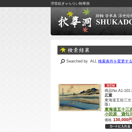
浮世絵ぎゃらりい秋華洞
Searched by ALL
検索条件を変更す
商品No:A1-101-
広重
東海道五拾三次
版）
東海道五十三
小田原 酒匂
130,000
価格