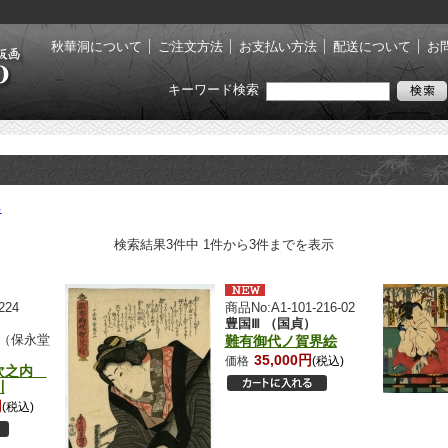
秋華洞について
ご注文方法
お支払い方法
配送について
お
キーワード検索
る
検索結果3件中 1件から3件までを表示
224
商品No:A1-101-216-02
豊国Ⅲ （国貞）
（保永堂
難有御代ノ賀界絵
35,000円
価格
(税込)
次之内
川
円
(税込)