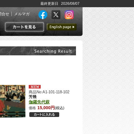
最終更新日 2026/08/07
問合せ
メルマガ
英語ページへ
カートを見る
商品No:A1-101-118-102
芳幾
伽羅先代萩
15,000円
価格
(税込)