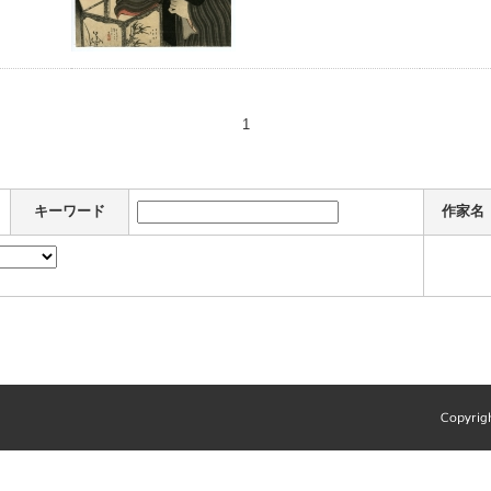
1
キーワード
作家名