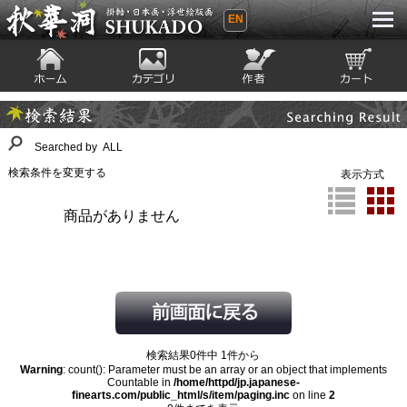
EN
秋華洞 SHUKADO 掛軸・日本画・浮世
絵版画
ホーム
カテゴリ
絵師
カート
Searching Result
検索結果
Searched by ALL
検索条件を変更する
表示方式
商品がありません
検索結果0件中 1件から
Warning
: count(): Parameter must be an array or an object that implements
Countable in
/home/httpd/jp.japanese-
finearts.com/public_html/s/item/paging.inc
on line
2