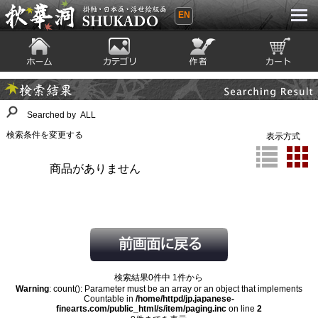
EN
秋華洞 SHUKADO 掛軸・日本画・浮世
絵版画
ホーム
カテゴリ
絵師
カート
Searching Result
検索結果
Searched by ALL
検索条件を変更する
表示方式
商品がありません
検索結果0件中 1件から
Warning
: count(): Parameter must be an array or an object that implements
Countable in
/home/httpd/jp.japanese-
finearts.com/public_html/s/item/paging.inc
on line
2