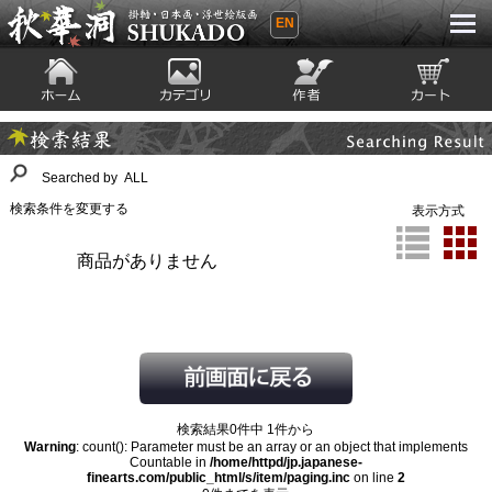
EN
秋華洞 SHUKADO 掛軸・日本画・浮世
絵版画
ホーム
カテゴリ
絵師
カート
Searching Result
検索結果
Searched by ALL
検索条件を変更する
表示方式
商品がありません
検索結果0件中 1件から
Warning
: count(): Parameter must be an array or an object that implements
Countable in
/home/httpd/jp.japanese-
finearts.com/public_html/s/item/paging.inc
on line
2