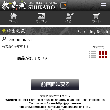
EN
秋華洞 SHUKADO 掛軸・日本画・浮世
絵版画
ホーム
カテゴリ
絵師
カート
Searching Result
検索結果
Searched by ALL
検索条件を変更する
表示方式
商品がありません
検索結果0件中 1件から
Warning
: count(): Parameter must be an array or an object that implements
Countable in
/home/httpd/jp.japanese-
finearts.com/public_html/s/item/paging.inc
on line
2