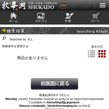
EN
秋華洞 SHUKADO 掛軸・日本画・浮世
絵版画
ホーム
カテゴリ
絵師
カート
Searching Result
検索結果
Searched by ALL
検索条件を変更する
表示方式
商品がありません
検索結果0件中 1件から
Warning
: count(): Parameter must be an array or an object that implements
Countable in
/home/httpd/jp.japanese-
finearts.com/public_html/s/item/paging.inc
on line
2