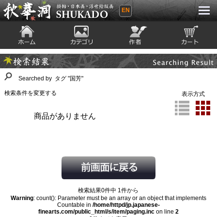
EN
秋華洞 SHUKADO 掛軸・日本画・浮世
絵版画
ホーム
カテゴリ
絵師
カート
Searching Result
検索結果
Searched by タグ "国芳"
検索条件を変更する
表示方式
商品がありません
検索結果0件中 1件から
Warning
: count(): Parameter must be an array or an object that implements
Countable in
/home/httpd/jp.japanese-
finearts.com/public_html/s/item/paging.inc
on line
2