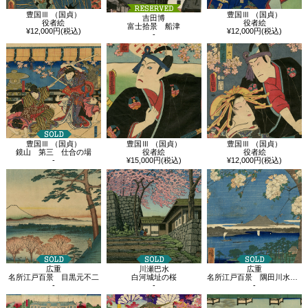
豊国Ⅲ （国貞）
豊国Ⅲ （国貞）
吉田博
役者絵
役者絵
富士拾景 船津
¥12,000円(税込)
¥12,000円(税込)
-
豊国Ⅲ （国貞）
豊国Ⅲ （国貞）
豊国Ⅲ （国貞）
鏡山 第三 仕合の場
役者絵
役者絵
-
¥15,000円(税込)
¥12,000円(税込)
広重
川瀬巴水
広重
名所江戸百景 目黒元不二
白河城址の桜
名所江戸百景 隅田川水神の森真崎
-
-
-