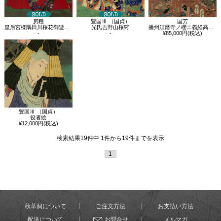
房種
豊国Ⅲ （国貞）
国芳
皇后宮様隅田川桜花御遊覧之図
光氏吉野山桜狩
播州須磨寺ノ櫻ニ義経高札ヲ立ル図
-
-
¥85,000円(税込)
豊国Ⅲ （国貞）
役者絵
¥12,000円(税込)
検索結果19件中 1件から19件までを表示
1
秋華洞について
ご注文方法
お支払い方法
配送について
お問合せ
メルマガ