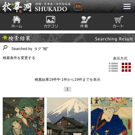
EN
秋華洞 SHUKADO 掛軸・日本画・浮世
絵版画
ホーム
カテゴリ
絵師
カート
Searching Result
検索結果
Searched by タグ "桜"
検索条件を変更する
表示方式
検索結果19件中 1件から19件までを表示
1