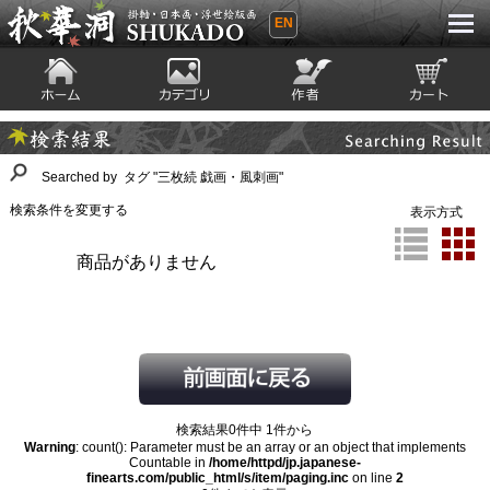
EN
秋華洞 SHUKADO 掛軸・日本画・浮世
絵版画
ホーム
カテゴリ
絵師
カート
Searching Result
検索結果
Searched by タグ "三枚続 戯画・風刺画"
検索条件を変更する
表示方式
商品がありません
検索結果0件中 1件から
Warning
: count(): Parameter must be an array or an object that implements
Countable in
/home/httpd/jp.japanese-
finearts.com/public_html/s/item/paging.inc
on line
2