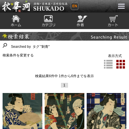
EN
秋華洞 SHUKADO 掛軸・日本画・浮世
絵版画
ホーム
カテゴリ
絵師
カート
Searching Result
検索結果
Searched by タグ "刺青"
検索条件を変更する
表示方式
検索結果6件中 1件から6件までを表示
1