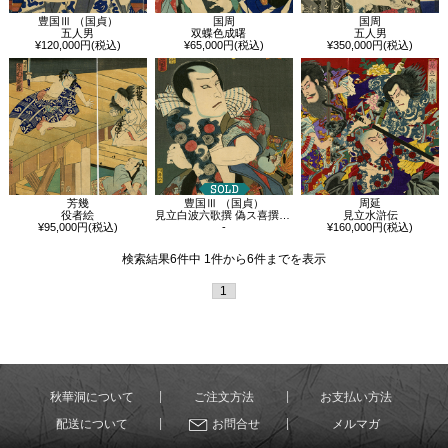
豊国Ⅲ （国貞）
国周
国周
五人男
双蝶色成曙
五人男
¥120,000円(税込)
¥65,000円(税込)
¥350,000円(税込)
芳幾
豊国Ⅲ （国貞）
周延
役者絵
見立白波六歌撰 偽ス喜撰 鬼あさみ清七
見立水滸伝
¥95,000円(税込)
-
¥160,000円(税込)
検索結果6件中 1件から6件までを表示
1
秋華洞について
ご注文方法
お支払い方法
配送について
お問合せ
メルマガ