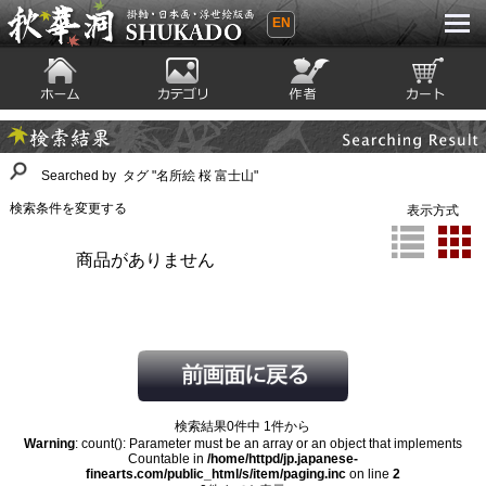
EN
秋華洞 SHUKADO 掛軸・日本画・浮世
絵版画
ホーム
カテゴリ
絵師
カート
Searching Result
検索結果
Searched by タグ "名所絵 桜 富士山"
検索条件を変更する
表示方式
商品がありません
検索結果0件中 1件から
Warning
: count(): Parameter must be an array or an object that implements
Countable in
/home/httpd/jp.japanese-
finearts.com/public_html/s/item/paging.inc
on line
2