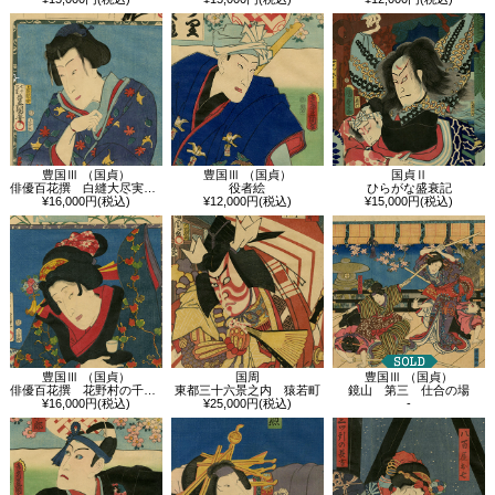
豊国Ⅲ （国貞）
豊国Ⅲ （国貞）
国貞Ⅱ
俳優百花撰 白縫大尽実ハ若菜姫
役者絵
ひらがな盛衰記
¥16,000円(税込)
¥12,000円(税込)
¥15,000円(税込)
豊国Ⅲ （国貞）
国周
豊国Ⅲ （国貞）
俳優百花撰 花野村の千種実ハ鳥山秋作照忠
東都三十六景之内 猿若町
鏡山 第三 仕合の場
¥16,000円(税込)
¥25,000円(税込)
-