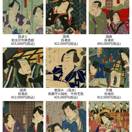
国貞Ⅱ
国周
国政
処女評判善悪鏡
役者絵
役者絵
¥15,000円(税込)
¥12,000円(税込)
¥50,000円(税込)
国周
豊国Ⅲ （国貞）
芳幾
役者絵
祇園守の福松 中村芝翫
役者絵
¥12,000円(税込)
¥15,000円(税込)
¥12,000円(税込)