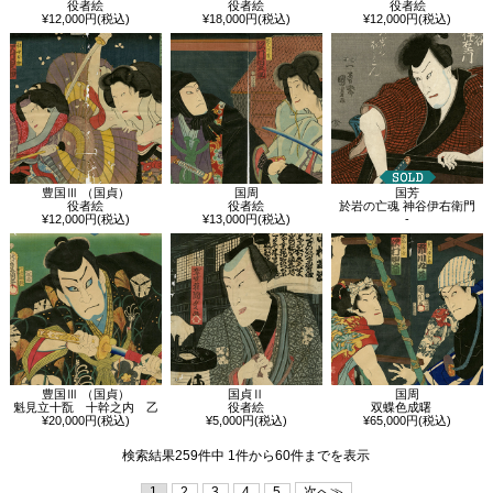
役者絵
役者絵
役者絵
¥12,000円(税込)
¥18,000円(税込)
¥12,000円(税込)
豊国Ⅲ （国貞）
国周
国芳
役者絵
役者絵
於岩の亡魂 神谷伊右衛門
¥12,000円(税込)
¥13,000円(税込)
-
豊国Ⅲ （国貞）
国貞Ⅱ
国周
魁見立十翫 十幹之内 乙
役者絵
双蝶色成曙
¥20,000円(税込)
¥5,000円(税込)
¥65,000円(税込)
検索結果259件中 1件から60件までを表示
1
2
3
4
5
次へ≫