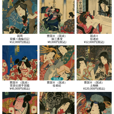
国周
豊国Ⅲ （国貞）
国貞Ⅱ
双蝶々曲輪日記
操三番叟
役者絵
¥12,000円(税込)
¥8,000円(税込)
¥12,000円(税込)
豊国Ⅲ （国貞）
豊国Ⅲ （国貞）
豊国Ⅲ （国貞）
菅原伝授手習鑑
役者絵
土蜘蛛
¥45,000円(税込)
-
¥120,000円(税込)