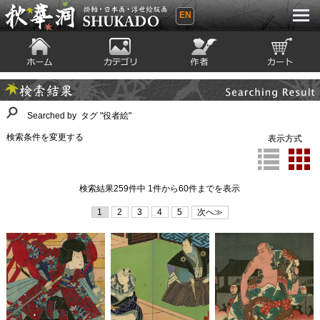
EN
秋華洞 SHUKADO 掛軸・日本画・浮世
絵版画
ホーム
カテゴリ
絵師
カート
Searching Result
検索結果
Searched by タグ "役者絵"
検索条件を変更する
表示方式
検索結果259件中 1件から60件までを表示
1
2
3
4
5
次へ≫