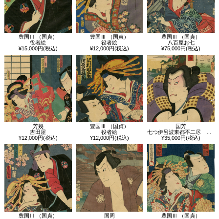
豊国Ⅲ （国貞）
豊国Ⅲ （国貞）
豊国Ⅲ （国貞）
役者絵
役者絵
八百屋お七
¥15,000円(税込)
¥12,000円(税込)
¥75,000円(税込)
芳幾
豊国Ⅲ （国貞）
国芳
吉田屋
役者絵
七つ伊呂波東都不二尽 こ 犬田小文吾
¥12,000円(税込)
¥12,000円(税込)
¥35,000円(税込)
豊国Ⅲ （国貞）
国周
豊国Ⅲ （国貞）