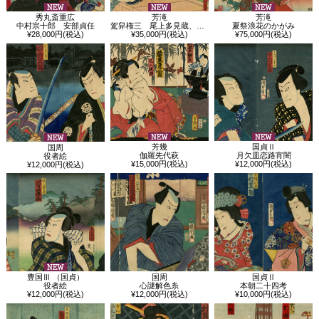
秀丸斎重広
芳滝
芳滝
中村宗十郎 安部貞任
駕舁権三 尾上多見蔵、大岡越前守 中村翫雀
夏祭浪花のかがみ
¥28,000円(税込)
¥35,000円(税込)
¥75,000円(税込)
芳幾
国貞Ⅱ
国周
伽羅先代萩
月欠皿恋路宵闇
役者絵
¥15,000円(税込)
¥12,000円(税込)
¥12,000円(税込)
豊国Ⅲ （国貞）
国周
国貞Ⅱ
役者絵
心謎解色糸
本朝二十四考
¥12,000円(税込)
¥12,000円(税込)
¥10,000円(税込)