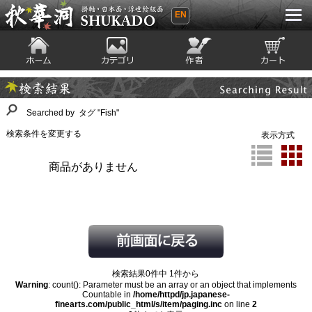
EN
秋華洞 SHUKADO 掛軸・日本画・浮世
絵版画
ホーム
カテゴリ
絵師
カート
Searching Result
検索結果
Searched by タグ "Fish"
検索条件を変更する
表示方式
商品がありません
検索結果0件中 1件から
Warning
: count(): Parameter must be an array or an object that implements
Countable in
/home/httpd/jp.japanese-
finearts.com/public_html/s/item/paging.inc
on line
2