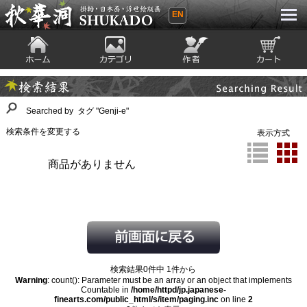
EN
秋華洞 SHUKADO 掛軸・日本画・浮世
絵版画
ホーム
カテゴリ
絵師
カート
Searching Result
検索結果
Searched by タグ "Genji-e"
検索条件を変更する
表示方式
商品がありません
検索結果0件中 1件から
Warning
: count(): Parameter must be an array or an object that implements
Countable in
/home/httpd/jp.japanese-
finearts.com/public_html/s/item/paging.inc
on line
2