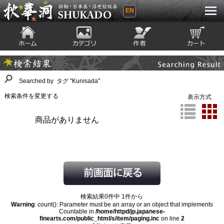
EN
秋華洞 SHUKADO 掛軸・日本画・浮世
絵版画
ホーム
カテゴリ
絵師
カート
Searching Result
検索結果
Searched by タグ "Kunisada"
検索条件を変更する
表示方式
商品がありません
検索結果0件中 1件から
Warning
: count(): Parameter must be an array or an object that implements
Countable in
/home/httpd/jp.japanese-
finearts.com/public_html/s/item/paging.inc
on line
2