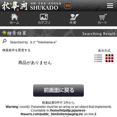
EN
秋華洞 SHUKADO 掛軸・日本画・浮世
絵版画
ホーム
カテゴリ
絵師
カート
Searching Result
検索結果
Searched by タグ "Yokohama-e"
検索条件を変更する
表示方式
商品がありません
検索結果0件中 1件から
Warning
: count(): Parameter must be an array or an object that implements
Countable in
/home/httpd/jp.japanese-
finearts.com/public_html/s/item/paging.inc
on line
2