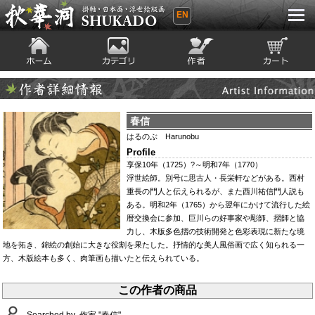
EN
秋華洞 SHUKADO 掛軸・日本画・浮世
絵版画
ホーム
カテゴリ
絵師
カート
Artist Infomation
作者詳細情報
春信
はるのぶ Harunobu
Profile
享保10年（1725）?～明和7年（1770）
浮世絵師。別号に思古人・長栄軒などがある。西村
重長の門人と伝えられるが、また西川祐信門人説も
ある。明和2年（1765）から翌年にかけて流行した絵
暦交換会に参加、巨川らの好事家や彫師、摺師と協
力し、木版多色摺の技術開発と色彩表現に新たな境
地を拓き、錦絵の創始に大きな役割を果たした。抒情的な美人風俗画で広く知られる一
方、木版絵本も多く、肉筆画も描いたと伝えられている。
この作者の商品