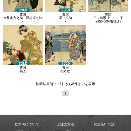
豊国
豊国
豊国
大星由良之助 澤村源之助
尾上松助
三ツ組盃 上・中・下
-
-
¥950,000円(税込)
豊国
豊国
美人
役者絵
-
-
検索結果8件中 1件から8件までを表示
1
秋華洞について
ご注文方法
お支払い方法