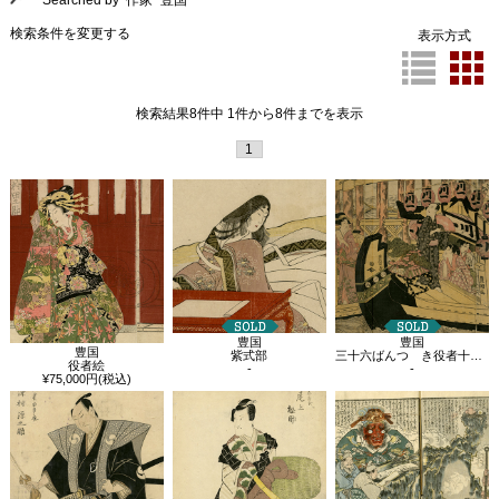
Searched by 作家 "豊国"
検索条件を変更する
表示方式
検索結果8件中 1件から8件までを表示
1
豊国
豊国
豊国
紫式部
三十六ばんつゞき役者十二つき 六月 両国橋の涼み
役者絵
-
-
¥75,000円(税込)