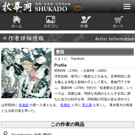
EN
秋華洞 SHUKADO 掛軸・日本画・浮世
絵版画
ホーム
カテゴリ
絵師
カート
Artist Infomation
作者詳細情報
豊国
とよくに Toyokuni
Profile
明和6年（1769）～文政8年（1825）
浮世絵師。画号に一陽斎などがある。芝神明前に居
を構える木彫人形師の子として育ち、豊春門下で学
ぶ。寛政6年（1794）刊行の「役者舞台之姿絵」シリ
ーズは、流麗な線、明快な色調のもたらす生気に満
ちた迫力が好評を得、同時期の写楽が姿を消すのと
は対照的に
役者絵
の第一人者となる。
役者絵
と共に
美人画
も良くし、幕末最大の画派
となる歌川派を率いた。
この作者の商品