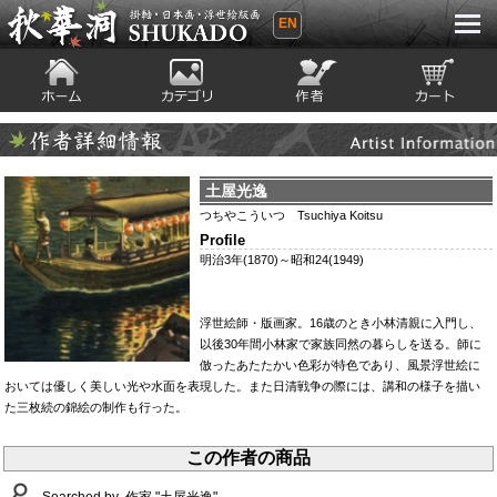
EN
秋華洞 SHUKADO 掛軸・日本画・浮世
絵版画
ホーム
カテゴリ
絵師
カート
Artist Infomation
作者詳細情報
土屋光逸
つちやこういつ Tsuchiya Koitsu
Profile
明治3年(1870)～昭和24(1949)
浮世絵師・版画家。16歳のとき小林清親に入門し、
以後30年間小林家で家族同然の暮らしを送る。師に
倣ったあたたかい色彩が特色であり、風景浮世絵に
おいては優しく美しい光や水面を表現した。また日清戦争の際には、講和の様子を描い
た三枚続の錦絵の制作も行った。
この作者の商品