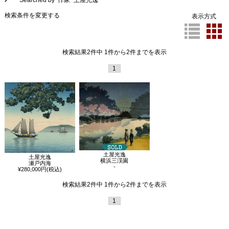
Searched by 作家 "土屋光逸"
検索条件を変更する
表示方式
検索結果2件中 1件から2件までを表示
1
土屋光逸
土屋光逸
横浜三渓園
瀬戸内海
-
¥280,000円(税込)
検索結果2件中 1件から2件までを表示
1