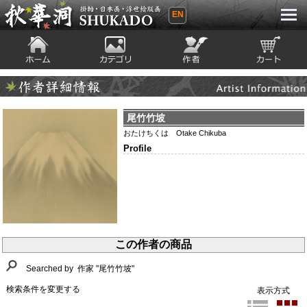
EN
秋華洞 SHUKADO 掛軸・日本画・浮世
絵版画
ホーム
カテゴリ
絵師
カート
Artist Infomation
作者詳細情報
尾竹竹坡
おたけちくは Otake Chikuba
Profile
この作者の商品
Searched by 作家 "尾竹竹坡"
検索条件を変更する
表示方式