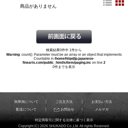
商品がありません
検索結果0件中 1件から
Warning
: count(): Parameter must be an array or an object that implements
Countable in
/home/httpd/jp.japanese-
finearts.com/public_html/s/item/paging.inc
on line
2
0件までを表示
秋華洞について
ご注文方法
お支払い方法
配送について
お問合せ
メルマガ
特定商取引に関する法律に基づく表示
Copyright (C) 2026 SHUKADO Co.,Ltd. All rights Reserved.