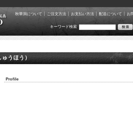
秋華洞について
ご注文方法
お支払い方法
配送について
お
キーワード検索
しゅうほう）
Profile