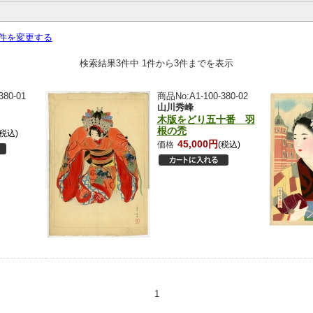
件を変更する
検索結果3件中 1件から3件までを表示
380-01
商品No:A1-100-380-02
山川秀峰
木版をどり五十番 羽
根の禿
(税込)
45,000円
価格
(税込)
1