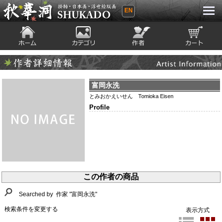
EN
秋華洞 SHUKADO 掛軸・日本画・浮世
絵版画
ホーム
カテゴリ
絵師
カート
Artist Infomation
作者詳細情報
富岡永洗
とみおかえいせん Tomioka Eisen
Profile
この作者の商品
Searched by 作家 "富岡永洗"
検索条件を変更する
表示方式