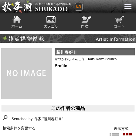
EN
秋華洞 SHUKADO 掛軸・日本画・浮世
絵版画
ホーム
カテゴリ
絵師
カート
Artist Infomation
作者詳細情報
勝川春好Ⅱ
かつかわしゅんこう Katsukawa Shunko II
Profile
この作者の商品
Searched by 作家 "勝川春好Ⅱ"
検索条件を変更する
表示方式