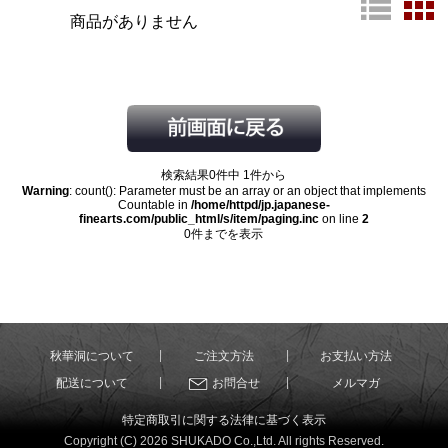
商品がありません
検索結果0件中 1件から
Warning
: count(): Parameter must be an array or an object that implements
Countable in
/home/httpd/jp.japanese-
finearts.com/public_html/s/item/paging.inc
on line
2
0件までを表示
秋華洞について
ご注文方法
お支払い方法
配送について
お問合せ
メルマガ
特定商取引に関する法律に基づく表示
Copyright (C) 2026 SHUKADO Co.,Ltd. All rights Reserved.