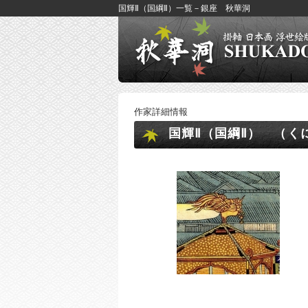
国輝Ⅱ（国綱Ⅱ）一覧－銀座 秋華洞
作家詳細情報
国輝Ⅱ（国綱Ⅱ） （く