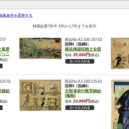
検索条件を変更する
検索結果7件中 1件から7件までを表示
073
商品No:A1-100-197-02
国輝Ⅱ（国綱Ⅱ）
之風景
横浜佛国役館之全図
ごっこ
25,000円
価格
(税込)
(税込)
125-02
商品No:A1-100-125-01
国輝Ⅱ（国綱Ⅱ）
育錦絵
文部省発行教育錦絵
(輪軸)
23,000円
(税込)
価格
(税込)