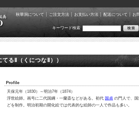
秋華洞について
ご注文方法
お支払い方法
配送について
お
キーワード検索
にてるⅡ（くにつなⅡ））
Profile
天保元年（1830）～明治7年（1874）
浮世絵師。画号に二代国綱・一蘭斎などがある。初代
国貞
の門人で、国
どを制作。明治初期の開化絵では代表的な絵師の一人で作品も多い。