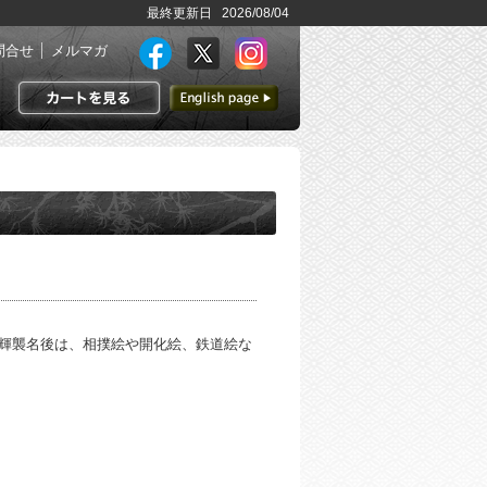
最終更新日 2026/08/04
問合せ
メルマガ
英語ページへ
カートを見る
輝襲名後は、相撲絵や開化絵、鉄道絵な