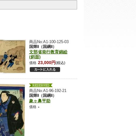
商品No:A1-100-125-03
国輝Ⅱ（国綱Ⅱ）
文部省発行教育錦絵
(斜面)
23,000円
価格
(税込)
商品No:A1-96-192-21
国輝Ⅱ（国綱Ⅱ）
象ヶ鼻平助
-
価格