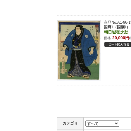
商品No:A1-96-1
国輝Ⅱ（国綱Ⅱ）
朝日嶽寉之助
20,000円
価格
カテゴリ