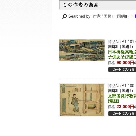
Searched by 作家 "国輝Ⅱ（国綱Ⅱ）"
商品No:A1-101-
国輝Ⅱ（国綱Ⅱ）
日本橋従高輪
子供あそび纏
90,000円
価格
商品No:A1-100-
国輝Ⅱ（国綱Ⅱ）
文部省発行教
(螺旋)
23,000円
価格