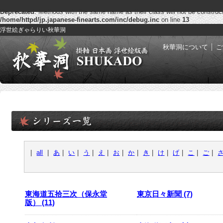
Deprecated
: Methods with the same name as their class will not be construc
/home/httpd/jp.japanese-finearts.com/inc/debug.inc
on line
13
浮世絵ぎゃらりい秋華洞
秋華洞について
ご
|
all
|
あ
|
い
|
う
|
え
|
お
|
か
|
き
|
け
|
げ
|
こ
|
ご
|
東海道五拾三次（保永堂
東京日々新聞 (7)
版） (11)