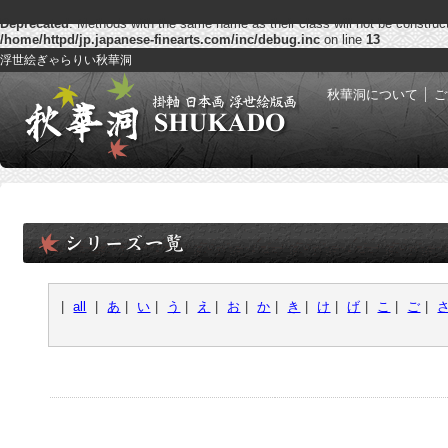
Deprecated
: Methods with the same name as their class will not be construc
/home/httpd/jp.japanese-finearts.com/inc/debug.inc
on line
13
浮世絵ぎゃらりい秋華洞
秋華洞について
ご
|
all
|
あ
|
い
|
う
|
え
|
お
|
か
|
き
|
け
|
げ
|
こ
|
ご
|