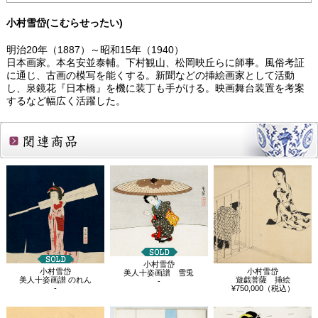
小村雪岱(こむらせったい)
明治20年（1887）～昭和15年（1940）
日本画家。本名安並泰輔。下村観山、松岡映丘らに師事。風俗考証
に通じ、古画の模写を能くする。新聞などの挿絵画家として活動
し、泉鏡花『日本橋』を機に装丁も手がける。映画舞台装置を考案
するなど幅広く活躍した。
関連商品
小村雪岱
小村雪岱
小村雪岱
美人十姿画譜 雪兎
美人十姿画譜 のれん
遊戯菩薩 挿絵
-
-
¥750,000（税込）