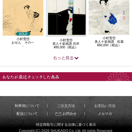
小村雪岱
小村雪岱
小村雪岱
美人十姿画譜 松葉
おせん その一
美人十姿画譜 河岸
¥80,000（税込）
-
¥80,000（税込）
あなたが最近チェック
した商品
秋華洞について
ご注文方法
お支払い方法
配送について
お問合せ
メルマガ
特定商取引に関する法律に基づく表示
Copyright (C) 2026 SHUKADO Co.,Ltd. All rights Reserved.