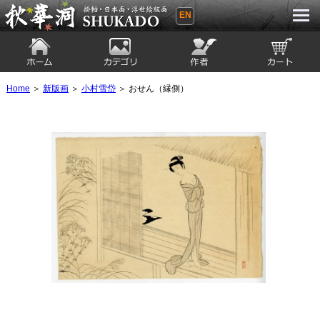
EN
秋華洞 SHUKADO 掛軸・日本画・浮世
絵版画
ホーム
カテゴリ
絵師
カート
Home
＞
新版画
＞
小村雪岱
＞ おせん（縁側）