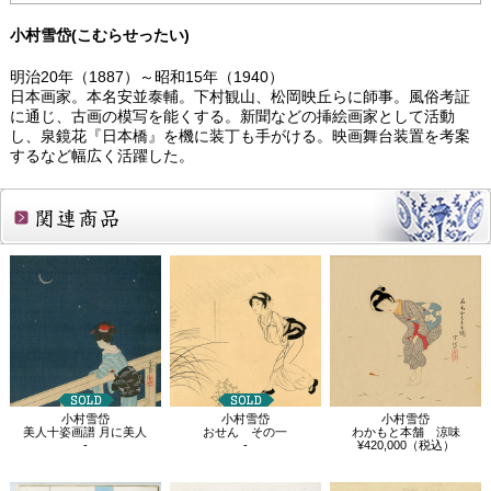
小村雪岱(こむらせったい)
明治20年（1887）～昭和15年（1940）
日本画家。本名安並泰輔。下村観山、松岡映丘らに師事。風俗考証
に通じ、古画の模写を能くする。新聞などの挿絵画家として活動
し、泉鏡花『日本橋』を機に装丁も手がける。映画舞台装置を考案
するなど幅広く活躍した。
関連商品
小村雪岱
小村雪岱
小村雪岱
美人十姿画譜 月に美人
おせん その一
わかもと本舗 涼味
-
-
¥420,000（税込）