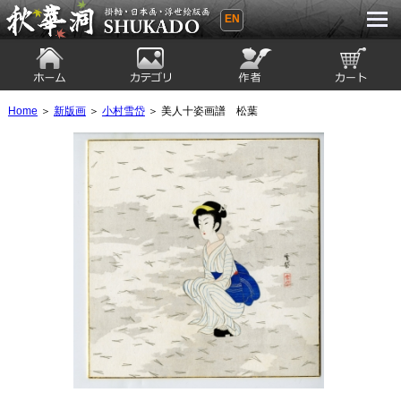
EN
秋華洞 SHUKADO 掛軸・日本画・浮世
絵版画
ホーム
カテゴリ
絵師
カート
Home
＞
新版画
＞
小村雪岱
＞ 美人十姿画譜 松葉