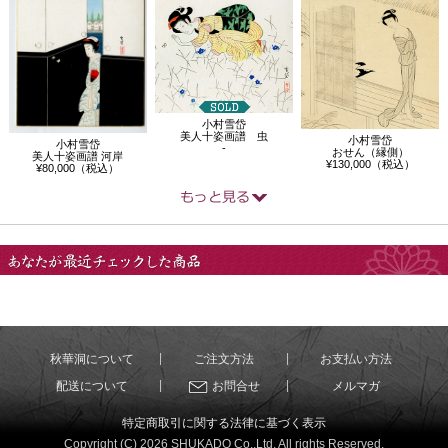
小村雪岱
美人十姿画譜 虫
小村雪岱
小村雪岱
-
おせん（縁側）
美人十姿画譜 河岸
¥130,000（税込）
¥80,000（税込）
あなたが最近チェック
した商品
秋華洞について
ご注文方法
お支払い方法
配送について
お問合せ
メルマガ
特定商取引に関する法律に基づく表示
Copyright (C) 2026 SHUKADO Co.,Ltd. All rights Reserved.