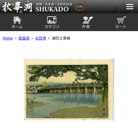
EN
秋華洞 SHUKADO 掛軸・日本画・浮世
絵版画
ホーム
カテゴリ
絵師
カート
Home
＞
新版画
＞
吉田博
＞ 瀬田之唐橋