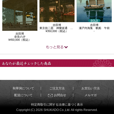
吉田博
吉田博
東京拾二題 神樂坂通 雨後の夜
瀬戸内海集 帆船 午前
¥350,000（税込）
-
吉田博
奈良の夕
¥450,000（税込）
あなたが最近チェック
した商品
秋華洞について
ご注文方法
お支払い方法
配送について
お問合せ
メルマガ
特定商取引に関する法律に基づく表示
Copyright (C) 2026 SHUKADO Co.,Ltd. All rights Reserved.