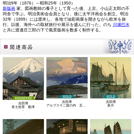
明治9年（1876）～昭和25年（1950）
新版画
家。図画教師の養子として育った後、上京。小山正太郎の不
同舎で学ぶ。明治美術会会員となり、後に太平洋画会を創立。明治
32年（1899）には渡米し、各地で油彩画展を開きながら欧米を旅
行。以後、海外への取材旅行や展示を盛んに行った。のち
川瀬巴水
と共に渡邊庄三郎の下で風景版画を数多く制作する。
関連商品
吉田博
吉田博
吉田博
アルプス十二題の内 五色原
新月
富士拾景 船津
-
-
-