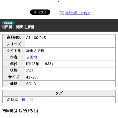
●
商品お問い合わせ
吉田博 瀬田之唐橋
商品NO.
A1-100-045
シリーズ
タイトル
瀬田之唐橋
作者
吉田博
年代
昭和8年（1933）
状態
焼け
サイズ
41×28cm
価格
SOLD
タグ
名所絵
橋
川
吉田博(よしだひろし)