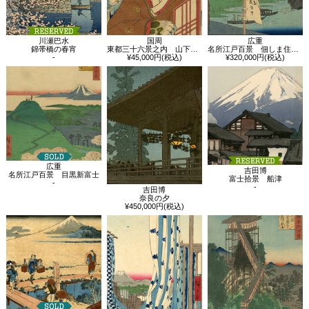
川瀬巴水
国周
広重
錦帯橋の春宵
東都三十六景之内 山下御門 古猫の怪 坂東彦三郎
名所江戸百景 佃しま住吉の祭
-
¥45,000円(税込)
¥320,000円(税込)
広重
吉田博
名所江戸百景 目黒新富士
富士拾景 船津
-
-
吉田博
奈良の夕
¥450,000円(税込)