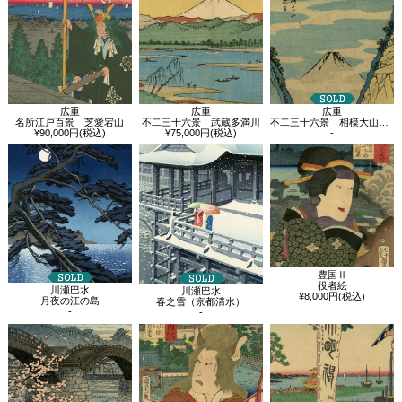
広重
広重
広重
名所江戸百景 芝愛宕山
不二三十六景 武蔵多満川
不二三十六景 相模大山来迎谷
¥90,000円(税込)
¥75,000円(税込)
-
豊国Ⅱ
役者絵
川瀬巴水
川瀬巴水
¥8,000円(税込)
月夜の江の島
春之雪（京都清水）
-
-