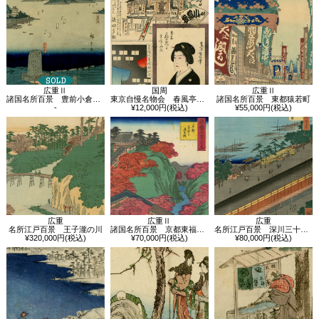
広重Ⅱ
国周
広重Ⅱ
諸国名所百景 豊前小倉瀬海岸景
東京自慢名物会 春風亭小柳枝
諸国名所百景 東都猿若町
-
¥12,000円(税込)
¥55,000円(税込)
広重
広重Ⅱ
広重
名所江戸百景 王子瀧の川
諸国名所百景 京都東福寺通天橋
名所江戸百景 深川三十三間堂
¥320,000円(税込)
¥70,000円(税込)
¥80,000円(税込)