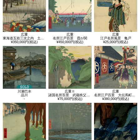
広重
広重
広重
東海道五拾三次之内 土山 春之雨
名所江戸百景 霞が関
江戸名所風景 亀戸
¥350,000円(税込)
¥450,000円(税込)
¥25,000円(税込)
川瀬巴水
広重Ⅱ
広重
品川
諸国名所百景 武蔵秩父山中
名所江戸百景 大伝馬町こふく店
-
¥75,000円(税込)
¥380,000円(税込)