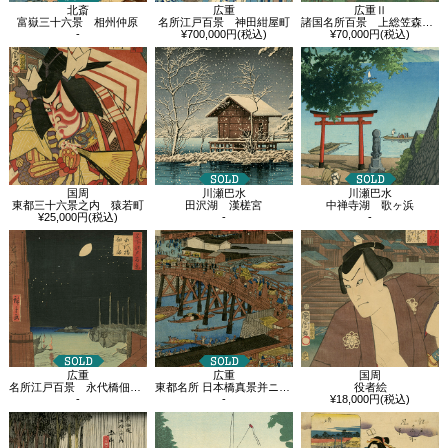
北斎
広重
広重Ⅱ
富嶽三十六景 相州仲原
名所江戸百景 神田紺屋町
諸国名所百景 上総笠森寺岩作り観音
-
¥700,000円(税込)
¥70,000円(税込)
国周
川瀬巴水
川瀬巴水
東都三十六景之内 猿若町
田沢湖 漢槎宮
中禅寺湖 歌ヶ浜
¥25,000円(税込)
-
-
広重
広重
国周
名所江戸百景 永代橋佃しま
東都名所 日本橋真景并ニ魚市全図
役者絵
-
-
¥18,000円(税込)