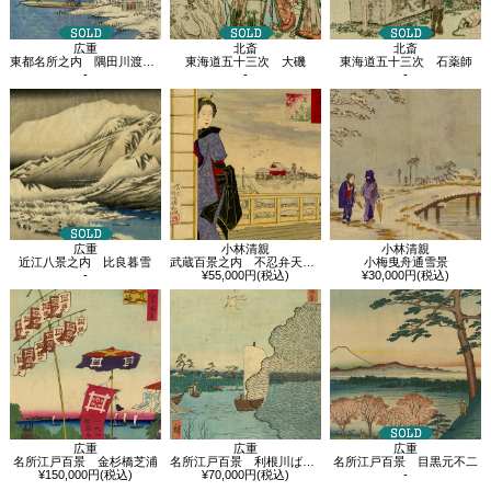
広重
北斎
北斎
東都名所之内 隅田川渡場雪晴之図
東海道五十三次 大磯
東海道五十三次 石薬師
-
-
-
広重
小林清親
小林清親
近江八景之内 比良暮雪
武蔵百景之内 不忍弁天 雪晴
小梅曳舟通雪景
-
¥55,000円(税込)
¥30,000円(税込)
広重
広重
広重
名所江戸百景 金杉橋芝浦
名所江戸百景 利根川ばらばら松
名所江戸百景 目黒元不二
¥150,000円(税込)
¥70,000円(税込)
-