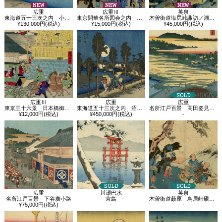
広重
広重Ⅲ
英泉
東海道五十三次之内 小田原 酒匂川
東京開華名所図会之内 蛎蠣商行会社米市場繁昌
木曽街道塩尻峠諏訪ノ湖水眺望
¥130,000円(税込)
¥15,000円(税込)
¥45,000円(税込)
広重Ⅲ
広重
広重
東京三十六景 日本橋御高礼
東海道五十三次之内 沼津 黄昏図
名所江戸百景 高田姿見のはし俤の橋砂利場
¥12,000円(税込)
¥450,000円(税込)
-
広重
川瀬巴水
英泉
名所江戸百景 下谷廣小路
宮島
木曽街道藪原 鳥居峠硯ノ清水
¥75,000円(税込)
-
-