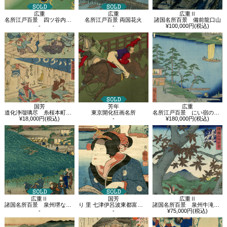
広重
広重
広重Ⅱ
名所江戸百景 四ツ谷内藤新宿
名所江戸百景 両国花火
諸国名所百景 備前龍口山
-
-
¥100,000円(税込)
国芳
芳年
広重
道化浄瑠璃尽 糸桜本町育 小石川の段、膝栗毛 草津の段
東京開化狂画名所
名所江戸百景 にい宿のわたし
¥18,000円(税込)
-
¥180,000円(税込)
広重Ⅱ
国芳
広重Ⅱ
諸国名所百景 泉州堺なにわやの松
り 里 七津伊呂波東都富士尽、佃嶋の富士 鮨屋娘おさと
諸国名所百景 泉州牛滝丹楓
-
-
¥75,000円(税込)