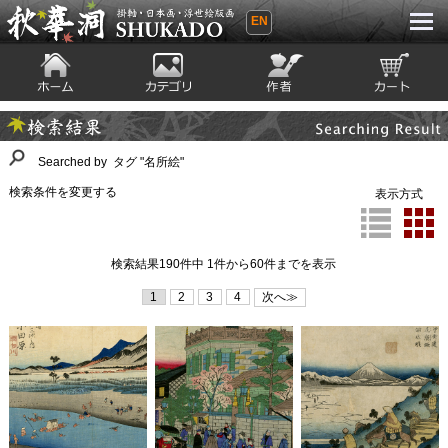
EN
秋華洞 SHUKADO 掛軸・日本画・浮世
絵版画
ホーム
カテゴリ
絵師
カート
Searching Result
検索結果
Searched by タグ "名所絵"
検索条件を変更する
表示方式
検索結果190件中 1件から60件までを表示
1
2
3
4
次へ≫