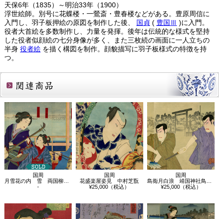
天保6年（1835）～明治33年（1900）
浮世絵師。別号に花蝶楼・一鶯斎・豊春楼などがある。豊原周信に
入門し、羽子板押絵の原図を制作した後、
国貞
(
豊国Ⅲ
)に入門。
役者大首絵を多数制作し、力量を発揮。後年は伝統的な様式を堅持
した役者似顔絵の七分身像が多く、また三枚続の画面に一人立ちの
半身
役者絵
を描く構図を制作。顔貌描写に羽子板様式の特徴を持
つ。
関連商品
国周
国周
国周
月雪花の内 雪 両国柳ばし 枡田樓
花盛楽屋姿見 中村芝翫
島鵆月白浪 靖国神社鳥居前場
-
¥25,000（税込）
¥25,000（税込）