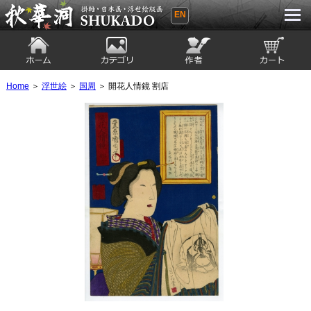
EN
秋華洞 SHUKADO 掛軸・日本画・浮世
絵版画
ホーム
カテゴリ
絵師
カート
Home
＞
浮世絵
＞
国周
＞ 開花人情鏡 割店