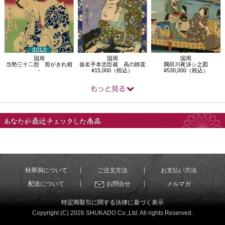
国周
国周
国周
当勢三十二想 剪がきれ相
仮名手本忠臣蔵 高の師直
隅田川夜渉シ之図
-
¥15,000（税込）
¥530,000（税込）
あなたが最近チェック
した商品
秋華洞について
ご注文方法
お支払い方法
配送について
お問合せ
メルマガ
特定商取引に関する法律に基づく表示
Copyright (C) 2026 SHUKADO Co.,Ltd. All rights Reserved.