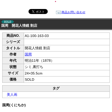
●
商品お問い合わせ
国周 開花人情鏡 割店
商品NO.
A1-100-163-03
シリーズ
タイトル
開花人情鏡 割店
作者
国周
年代
明治11年（1878）
状態
シミ,裏打ち
サイズ
24×35.5cm
価格
SOLD
タグ
美人画
国周(くにちか)