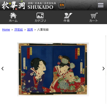
EN
秋華洞 SHUKADO 掛軸・日本画・浮世
絵版画
ホーム
カテゴリ
絵師
カート
Home
＞
浮世絵
＞
国周
＞ 八重垣姫