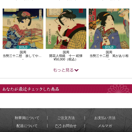
国周
国周
国周
当勢三十二想 放してやりた相
開花人情鏡 十一 眩懐
当勢三十二想 篤があり相
-
¥50,000（税込）
-
あなたが最近チェック
した商品
秋華洞について
ご注文方法
お支払い方法
配送について
お問合せ
メルマガ