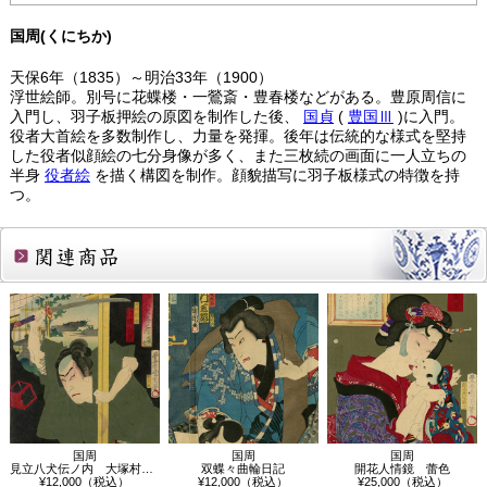
国周(くにちか)
天保6年（1835）～明治33年（1900）
浮世絵師。別号に花蝶楼・一鶯斎・豊春楼などがある。豊原周信に
入門し、羽子板押絵の原図を制作した後、
国貞
(
豊国Ⅲ
)に入門。
役者大首絵を多数制作し、力量を発揮。後年は伝統的な様式を堅持
した役者似顔絵の七分身像が多く、また三枚続の画面に一人立ちの
半身
役者絵
を描く構図を制作。顔貌描写に羽子板様式の特徴を持
つ。
関連商品
国周
国周
国周
見立八犬伝ノ内 大塚村 犬川荘助
双蝶々曲輪日記
開花人情鏡 蕾色
¥12,000（税込）
¥12,000（税込）
¥25,000（税込）