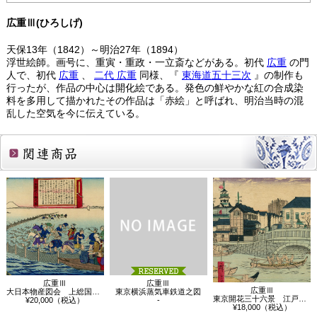
広重Ⅲ(ひろしげ)
天保13年（1842）～明治27年（1894）
浮世絵師。画号に、重寅・重政・一立斎などがある。初代
広重
の門
人で、初代
広重
、
二代
広重
同様、『
東海道五十三次
』の制作も
行ったが、作品の中心は開化絵である。発色の鮮やかな紅の合成染
料を多用して描かれたその作品は「赤絵」と呼ばれ、明治当時の混
乱した空気を今に伝えている。
関連商品
広重Ⅲ
広重Ⅲ
広重Ⅲ
大日本物産図会 上総国 九十九里鰮漁之…
東京横浜蒸気車鉄道之図
東京開花三十六景 江戸橋駅逓寮図、竹橋…
¥20,000（税込）
-
¥18,000（税込）