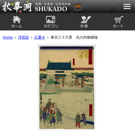
EN
秋華洞 SHUKADO 掛軸・日本画・浮世
絵版画
ホーム
カテゴリ
絵師
カート
Home
＞
浮世絵
＞
広重Ⅲ
＞ 東京三十六景 丸の内御堀端