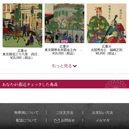
広重Ⅲ
広重Ⅲ
東京開華名所図会之内 蛎蠣商行会社米市…
太閤秀吉公 福嶋正則
広重Ⅲ
¥15,000（税込）
¥8,000（税込）
東京開花三十六景 四日市郵便役所
¥15,000（税込）
あなたが最近チェック
した商品
秋華洞について
ご注文方法
お支払い方法
配送について
お問合せ
メルマガ