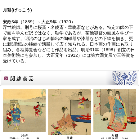
月耕(げっこう)
安政6年（1859）～大正9年（1920）
浮世絵師。別号に桜斎・名鏡斎・華晩斎などがある。特定の師の下
で画を学んだ訳ではなく、独学であるが、菊池容斎の画風を学び一
家を成す。明治のはじめ輸出の陶磁器や漆器などの下絵を描き、更
に新聞雑誌の挿絵で活躍して広く知られる。日本画の作画にも取り
組み、各種博覧会などにも作品を出品。明治31年（1898）創立の日
本美術院にも参加し、大正元年（1912）には第六回文展で三等賞を
受けている。
関連商品
月耕
月耕
月耕
浮世十二ヶ月 一月
婦人風俗尽 花嫁