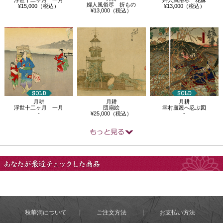
婦人風俗尽 折もの
¥15,000（税込）
¥13,000（税込）
¥13,000（税込）
月耕
月耕
月耕
浮世十二ヶ月 一月
団扇絵
幸村蘆叢へ忍ぶ図
-
¥25,000（税込）
-
あなたが最近チェック
した商品
秋華洞について
ご注文方法
お支払い方法