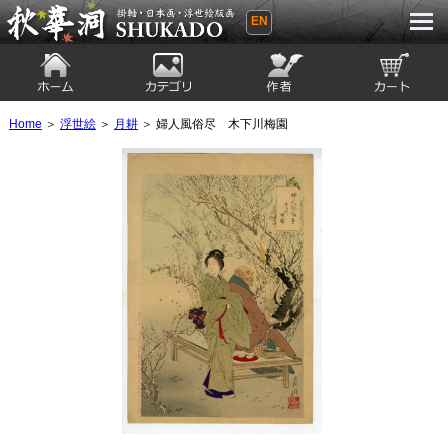
EN
秋華洞 SHUKADO 掛軸・日本画・浮世
絵版画
ホーム
カテゴリ
絵師
カート
Home
＞
浮世絵
＞
月耕
＞ 婦人風俗尽 木下川梅園