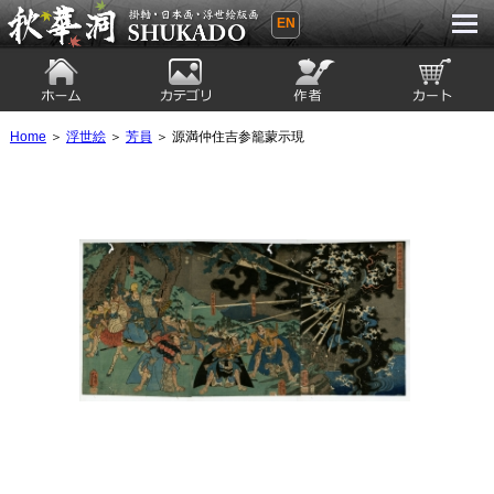
EN
秋華洞 SHUKADO 掛軸・日本画・浮世
絵版画
ホーム
カテゴリ
絵師
カート
Home
＞
浮世絵
＞
芳員
＞ 源満仲住吉参籠蒙示現