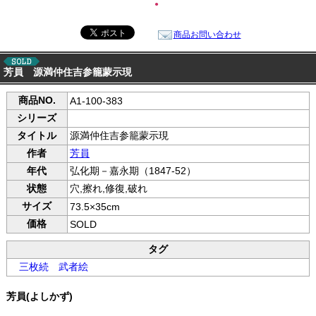
●
商品お問い合わせ
芳員 源満仲住吉参籠蒙示現
商品NO.
A1-100-383
シリーズ
タイトル
源満仲住吉参籠蒙示現
作者
芳員
年代
弘化期－嘉永期（1847-52）
状態
穴,擦れ,修復,破れ
サイズ
73.5×35cm
価格
SOLD
タグ
三枚続
武者絵
芳員(よしかず)