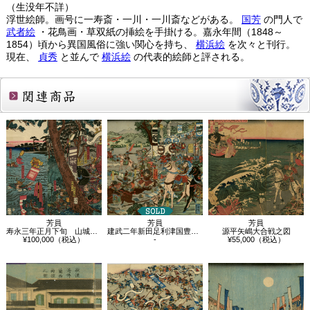
（生没年不詳）
浮世絵師。画号に一寿斎・一川・一川斎などがある。
国芳
の門人で
武者絵
・花鳥画・草双紙の挿絵を手掛ける。嘉永年間（1848～
1854）頃から異国風俗に強い関心を持ち、
横浜絵
を次々と刊行。
現在、
貞秀
と並んで
横浜絵
の代表的絵師と評される。
関連商品
芳員
芳員
芳員
寿永三年正月下旬 山城国宇治川合戦図
建武二年新田足利津国豊嶋合戦
源平矢嶋大合戦之図
¥100,000（税込）
-
¥55,000（税込）