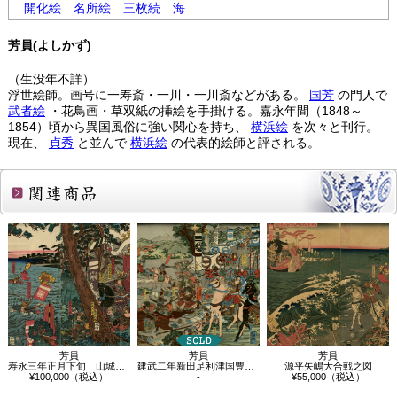
開化絵
名所絵
三枚続
海
芳員(よしかず)
（生没年不詳）
浮世絵師。画号に一寿斎・一川・一川斎などがある。
国芳
の門人で
武者絵
・花鳥画・草双紙の挿絵を手掛ける。嘉永年間（1848～
1854）頃から異国風俗に強い関心を持ち、
横浜絵
を次々と刊行。
現在、
貞秀
と並んで
横浜絵
の代表的絵師と評される。
関連商品
芳員
芳員
芳員
寿永三年正月下旬 山城国宇治川合戦図
建武二年新田足利津国豊嶋合戦
源平矢嶋大合戦之図
¥100,000（税込）
-
¥55,000（税込）