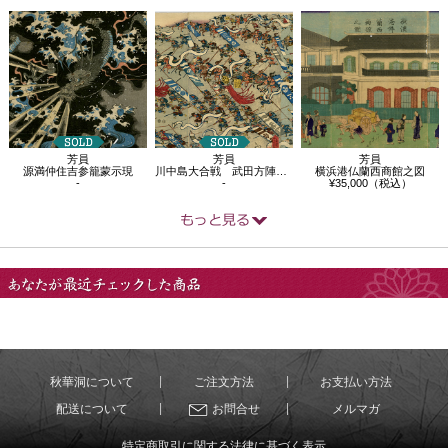
芳員
芳員
芳員
源満仲住吉参籠蒙示現
川中島大合戦 武田方陣押之圖
横浜港仏蘭西商館之図
-
-
¥35,000（税込）
あなたが最近チェック
した商品
秋華洞について
ご注文方法
お支払い方法
配送について
お問合せ
メルマガ
特定商取引に関する法律に基づく表示