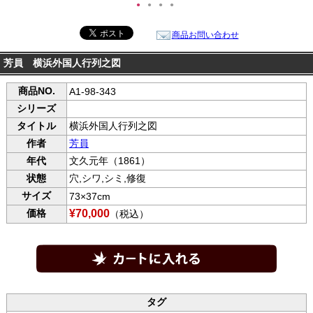
●
●
●
●
商品お問い合わせ
芳員 横浜外国人行列之図
商品NO.
A1-98-343
シリーズ
タイトル
横浜外国人行列之図
作者
芳員
年代
文久元年（1861）
状態
穴,シワ,シミ,修復
サイズ
73×37cm
価格
¥70,000
（税込）
タグ