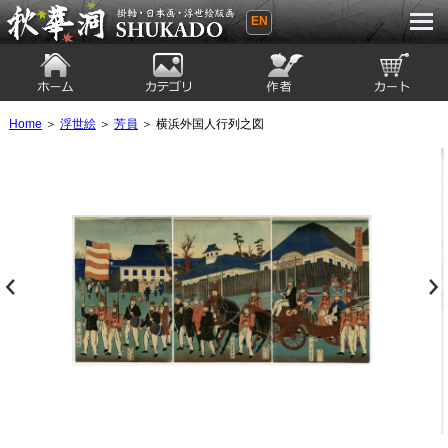
EN
秋華洞 SHUKADO 掛軸・日本画・浮世
絵版画
ホーム
カテゴリ
絵師
カート
Home
＞
浮世絵
＞
芳員
＞ 横浜外国人行列之図