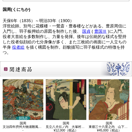
国周(くにちか)
天保6年（1835）～明治33年（1900）
浮世絵師。別号に花蝶楼・一鶯斎・豊春楼などがある。豊原周信に
入門し、羽子板押絵の原図を制作した後、
国貞
(
豊国Ⅲ
)に入門。
役者大首絵を多数制作し、力量を発揮。後年は伝統的な様式を堅持
した役者似顔絵の七分身像が多く、また三枚続の画面に一人立ちの
半身
役者絵
を描く構図を制作。顔貌描写に羽子板様式の特徴を持
つ。
関連商品
国周
国周
国周
文治四年摂州大物浦難風の図
見立八犬伝ノ内 大塚村 犬川荘助
東都三十六景之内 山下御門 古猫の怪 …
-
¥12,000（税込）
¥45,000（税込）