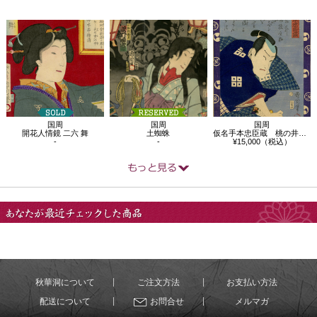
国周
国周
国周
開花人情鏡 二六 舞
土蜘蛛
仮名手本忠臣蔵 桃の井若狭之助
-
-
¥15,000（税込）
あなたが最近チェック
した商品
秋華洞について
ご注文方法
お支払い方法
配送について
お問合せ
メルマガ