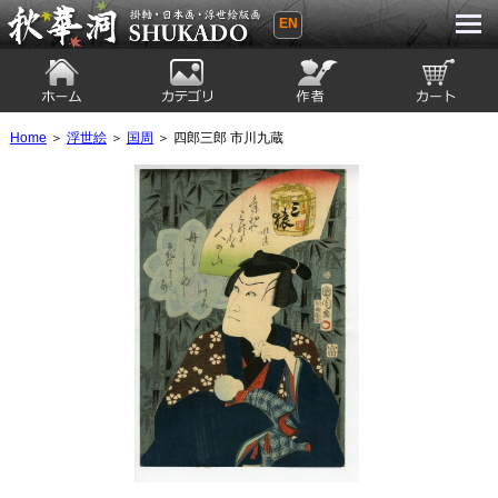
EN
秋華洞 SHUKADO 掛軸・日本画・浮世
絵版画
ホーム
カテゴリ
絵師
カート
Home
＞
浮世絵
＞
国周
＞ 四郎三郎 市川九蔵