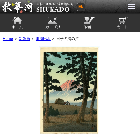
EN
秋華洞 SHUKADO 掛軸・日本画・浮世
絵版画
ホーム
カテゴリ
絵師
カート
Home
＞
新版画
＞
川瀬巴水
＞ 田子の浦の夕