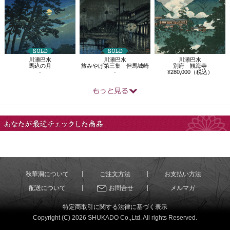
川瀬巴水
川瀬巴水
川瀬巴水
馬込の月
旅みやげ第三集 但馬城崎
別府 観海寺
-
-
¥280,000（税込）
あなたが最近チェック
した商品
秋華洞について
ご注文方法
お支払い方法
配送について
お問合せ
メルマガ
特定商取引に関する法律に基づく表示
Copyright (C) 2026 SHUKADO Co.,Ltd. All rights Reserved.