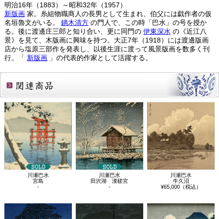
明治16年（1883）～昭和32年（1957）
新版画
家。糸組物職商人の長男として生まれ、伯父には戯作者の仮
名垣魯文がいる。
鏑木清方
の門人で、この時「巴水」の号を授か
る。後に渡邊庄三郎と知り合い、更に同門の
伊東深水
の《近江八
景》を見て、木版画に興味を持つ。大正7年（1918）には渡邊版画
店から塩原三部作を発表し、以後生涯に渡って風景版画を数多く刊
行。「
新版画
」の代表的作家として活躍する。
関連商品
川瀬巴水
川瀬巴水
川瀬巴水
宮島
田沢湖 漢槎宮
牛久沼
-
-
¥65,000（税込）