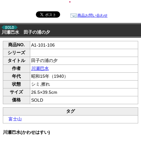
●
商品お問い合わせ
川瀬巴水 田子の浦の夕
商品NO.
A1-101-106
シリーズ
タイトル
田子の浦の夕
作者
川瀬巴水
年代
昭和15年（1940）
状態
シミ,擦れ
サイズ
26.5×39.5cm
価格
SOLD
タグ
富士山
川瀬巴水(かわせはすい)