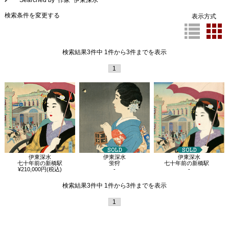
Searched by 作家 "伊東深水"
検索条件を変更する
表示方式
検索結果3件中 1件から3件までを表示
1
伊東深水
伊東深水
伊東深水
蛍狩
七十年前の新橋駅
七十年前の新橋駅
-
-
¥210,000円(税込)
検索結果3件中 1件から3件までを表示
1