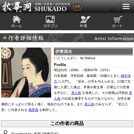
EN
秋華洞 SHUKADO 掛軸・日本画・浮世
絵版画
ホーム
カテゴリ
絵師
カート
Artist Infomation
作者詳細情報
伊東深水
いとうしんすい Ito Shinsui
Profile
明治31年（1898）～昭和47年（1972）
日本画家、浮世絵師、版画家。14歳のときに
鏑木清
方
に入門し、「深水」の号を与えられる。17歳で文
展に入選した後は、帝展や新文展・日展などの官展
を中心に、
美人画
を発表した。その画風は浮世絵
美
人画
の伝統を継承するものでありながら、女性を健
康的にさっぱりと明るく描く、独自のものである。また
美人画
のみならず、『近江八
景』に代表される
風景画
も制作した。
この作者の商品