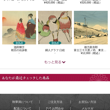
-
¥420,000（税込）
¥320,000（税込）
池田輝方
徳力富吉郎
初日の出詠歌
婦人グラフ 口絵
富士三十六景ノ内 東京お茶の水の雪晴
-
-
¥12,000（税込）
あなたが最近チェック
した商品
秋華洞について
ご注文方法
お支払い方法
配送について
お問合せ
メルマガ