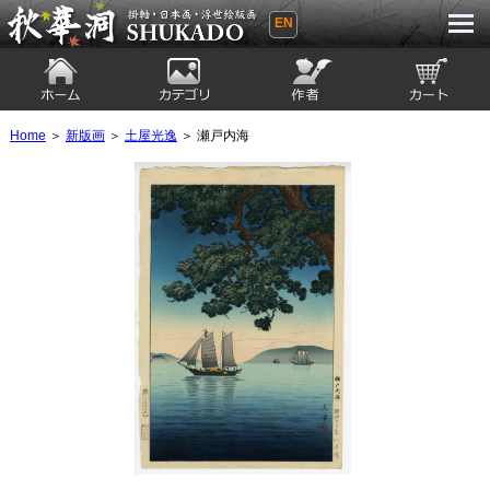
EN
秋華洞 SHUKADO 掛軸・日本画・浮世
絵版画
ホーム
カテゴリ
絵師
カート
Home
＞
新版画
＞
土屋光逸
＞ 瀬戸内海