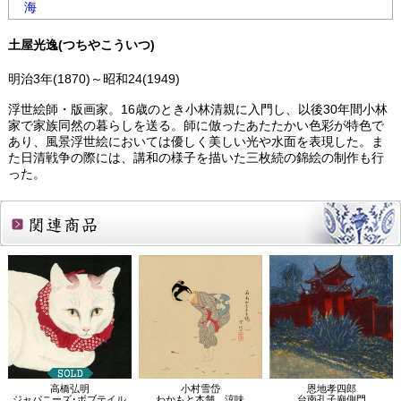
海
土屋光逸(つちやこういつ)
明治3年(1870)～昭和24(1949)
浮世絵師・版画家。16歳のとき小林清親に入門し、以後30年間小林
家で家族同然の暮らしを送る。師に倣ったあたたかい色彩が特色で
あり、風景浮世絵においては優しく美しい光や水面を表現した。ま
た日清戦争の際には、講和の様子を描いた三枚続の錦絵の制作も行
った。
関連商品
高橋弘明
小村雪岱
恩地孝四郎
ジャパニーズ･ボブテイル
わかもと本舗 涼味
台南孔子廟側門