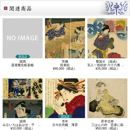
関連商品
国周
芳幾
豊国Ⅲ （国貞）
皿屋敷化粧姿鑑
役者絵
百人一首絵抄 六十六番 前大僧正行尊
-
¥95,000（税込）
¥25,000（税込）
国周
芳年
昇亭北寿
み立いろはあはせ 千 二番組 千崎弥五郎
古今比売鑑 薄雲
三はんの内 芸者に箱
¥10,000（税込）
-
¥50,000（税込）