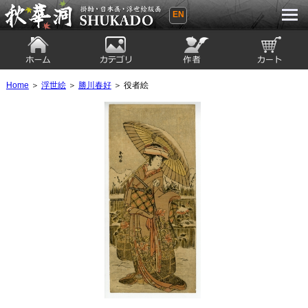
EN
秋華洞 SHUKADO 掛軸・日本画・浮世
絵版画
ホーム
カテゴリ
絵師
カート
Home
＞
浮世絵
＞
勝川春好
＞ 役者絵