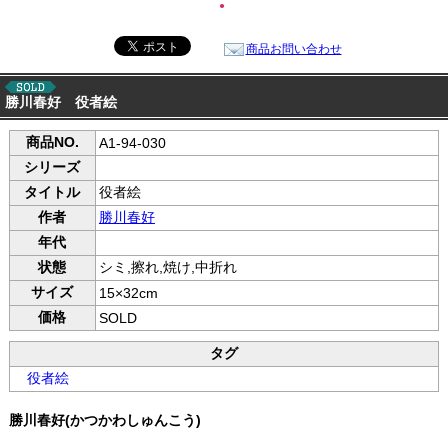
●
商品お問い合わせ
勝川春好 役者絵
商品NO.
A1-94-030
シリーズ
タイトル
役者絵
作者
勝川春好
年代
状態
シミ,擦れ,焼け,中折れ
サイズ
15×32cm
価格
SOLD
タグ
役者絵
勝川春好(かつかわしゅんこう)