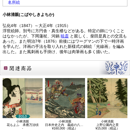
名所絵
小林清親(こばやしきよちか)
弘化4年（1847）～大正4年（1915）
浮世絵師。別号に方円舎・真生楼などがある。特定の師につくこと
はなかったが、下岡蓮杖、河鍋
暁斎
と親しく、柴田是真との交流も
あった。また明治7年（1876）前後にはワーグマンの下で一時洋画
を学んだ。洋画の手法を取り入れた新様式の錦絵「光線画」を編み
出した。また風刺画も手掛け、後年は肉筆画も多く描いた。
関連商品
小林清親
小林清親
小林清親
花もよふ 承應万治頃
日本外史之内 義経の八艘飛び
上野公園内之景
-
¥160,000（税込）
¥15,000（税込）