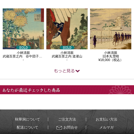
小林清親
小林清親
小林清親
武蔵百景之内 谷中団子坂菊
武藏百景之内 道灌山
旧本丸雪晴
-
-
¥18,000（税込）
あなたが最近チェック
した商品
秋華洞について
ご注文方法
お支払い方法
配送について
お問合せ
メルマガ