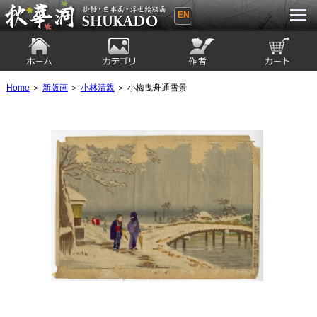
EN
秋華洞 SHUKADO 掛軸・日本画・浮世
絵版画
ホーム
カテゴリ
絵師
カート
Home
＞
新版画
＞
小林清親
＞ 小梅曳舟通雪景