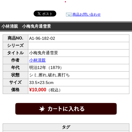
●
商品お問い合わせ
小林清親 小梅曳舟通雪景
商品NO.
A1-96-182-02
シリーズ
タイトル
小梅曳舟通雪景
作者
小林清親
年代
明治12年（1879）
状態
シミ,擦れ,破れ,裏打ち
サイズ
33.5×23.5cm
価格
¥10,000
（税込）
タグ